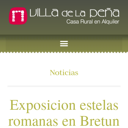
Noticias
Exposicion estelas
romanas en Bretun