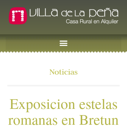
Noticias
Exposicion estelas
romanas en Bretun