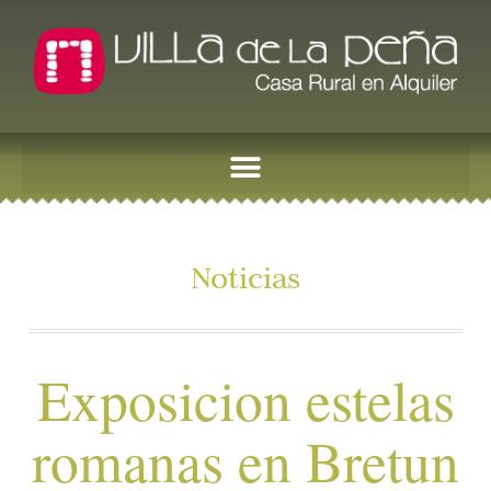
Noticias
Exposicion estelas
romanas en Bretun